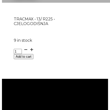
TRACMAX • 13/ R225 •
CJELOGODIŠNJA
9 in stock
&
KAM.
Add to cart
GUMA
TRACMAX
GRT901
156/150K
-
PREDNJA
KIPER
quantity