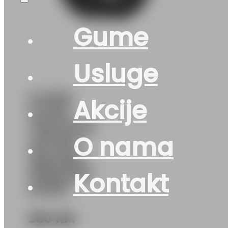
Gume
Usluge
& KAM.
Akcije
GUMA
TRACMAX
O nama
GRT901
156/150K –
PREDNJA
Kontakt
KIPER
580
KM