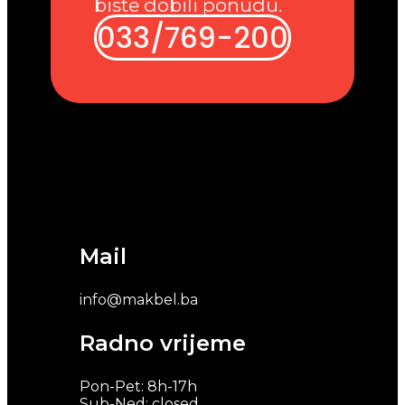
biste dobili ponudu.
033/769-200
Mail
info@makbel.ba
Radno vrijeme
Pon-Pet: 8h-17h
Sub-Ned: closed