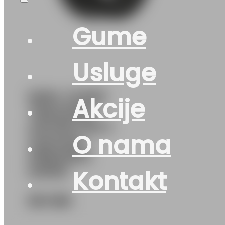
Gume
Usluge
KAM. GUMA
Akcije
TRACMAX
GRT901 MS S
O nama
149/146L –
PREDNJA
KIPER
Kontakt
521
KM